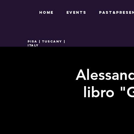
HOME
EVENTS
PAST&PRESE
PISA | TUSCANY |
ITALY
Alessand
libro "