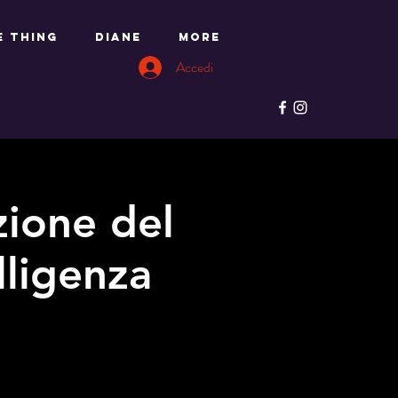
e Thing
DIANE
More
Accedi
zione del
lligenza