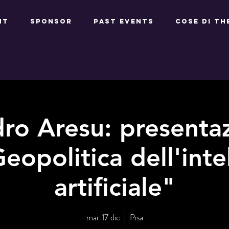
NT
SPONSOR
PAST EVENTS
Cose di Th
ro Aresu: presenta
Geopolitica dell'inte
artificiale"
mar 17 dic
  |  
Pisa