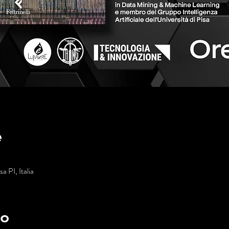
e
a PI, Italia
to