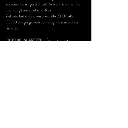
accontenterà i gusti di tutti/e e unirà le menti e i 
cuori degli universitari di Pisa.
Potrete ballare e divertirvi dalle 23:00 alle 
03:00 di ogni giovedì come ogni classico che si 
rispetti.
OCCHIO AL PREZZO! Comprando la 
prevendita online puoi risparmiare qualcosina che 
magari puoi spendere durante la serata per... :-)
Dillo ai tuoi amici e alle tue amiche! ci vediamo 
giovedì, come ogni giovedì!
Mostra di più
Condividi questo evento