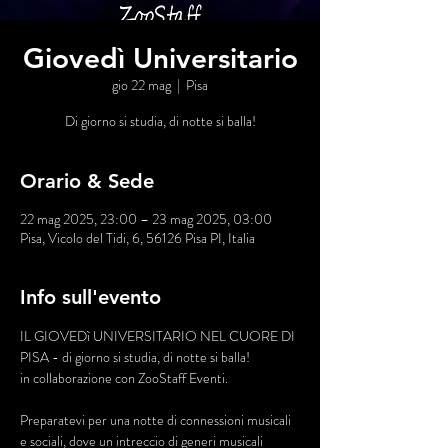
Giovedì Universitario
gio 22 mag
  |  
Pisa
Di giorno si studia, di notte si balla!
Orario & Sede
22 mag 2025, 23:00 – 23 mag 2025, 03:00
Pisa, Vicolo del Tidi, 6, 56126 Pisa PI, Italia
Info sull'evento
IL GIOVEDì UNIVERSITARIO NEL CUORE DI 
PISA - di giorno si studia, di notte si balla!
in collaborazione con ZooStaff Eventi.
Preparatevi per una notte di connessioni musicali 
e sociali, dove un intreccio di generi musicali 