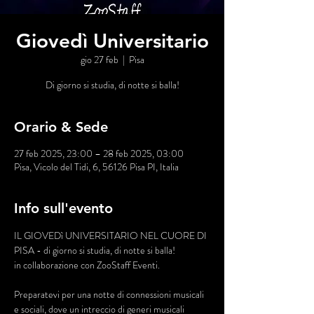
Giovedì Universitario
gio 27 feb
  |  
Pisa
Di giorno si studia, di notte si balla!
Orario & Sede
27 feb 2025, 23:00 – 28 feb 2025, 03:00
Pisa, Vicolo del Tidi, 6, 56126 Pisa PI, Italia
Info sull'evento
IL GIOVEDì UNIVERSITARIO NEL CUORE DI 
PISA - di giorno si studia, di notte si balla!
in collaborazione con ZooStaff Eventi.
Preparatevi per una notte di connessioni musicali 
e sociali, dove un intreccio di generi musicali 