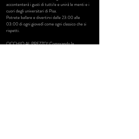
accontenterà i gusti di tutti/e e unirà le menti e i 
cuori degli universitari di Pisa.
Potrete ballare e divertirvi dalle 23:00 alle 
03:00 di ogni giovedì come ogni classico che si 
rispetti.
OCCHIO AL PREZZO! Comprando la 
prevendita online puoi risparmiare qualcosina che 
magari puoi spendere durante la serata per... :-) 
Dillo ai tuoi amici e alle tue amiche! ci vediamo 
giovedì, come ogni giovedì!
Mostra di più
Condividi questo evento