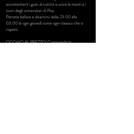
accontenterà i gusti di tutti/e e unirà le menti e i 
cuori degli universitari di Pisa.
Potrete ballare e divertirvi dalle 23:00 alle 
03:00 di ogni giovedì come ogni classico che si 
rispetti.
OCCHIO AL PREZZO! Comprando la 
prevendita online puoi risparmiare qualcosina che 
magari puoi spendere durante la serata per... :-) 
Dillo ai tuoi amici e alle tue amiche! ci vediamo 
giovedì, come ogni giovedì!
Mostra di più
Condividi questo evento