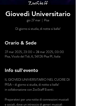
Giovedì Universitario
gio 27 mar
  |  
Pisa
Di giorno si studia, di notte si balla!
Orario & Sede
27 mar 2025, 23:00 – 28 mar 2025, 03:00
Pisa, Vicolo del Tidi, 6, 56126 Pisa PI, Italia
Info sull'evento
IL GIOVEDì UNIVERSITARIO NEL CUORE DI 
PISA - di giorno si studia, di notte si balla!
in collaborazione con ZooStaff Eventi.
Preparatevi per una notte di connessioni musicali 
e sociali, dove un intreccio di generi musicali 