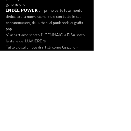
generazione.
𝗜𝗡𝗗𝗜𝗘 𝗣𝗢𝗪𝗘𝗥 è il primo party totalmente 
dedicato alla nuova scena indie con tutte le sue 
contaminazioni, dall’urban, al punk rock, ai graffiti 
pop.
Vi aspettiamo sabato 11 GENNAIO a PISA sotto 
le stelle del LUMIÈRE ✨
Tutto ciò sulle note di artisti come Gazzelle • 
Calcutta • Frah Quintale Pinguini Tattici Nucleari 
• Fulminacci • Bnkr44 • Alfa • Coez • Tananai • 
Bresh • Olly • Canova • Franco 126 • Naska • 
Mecna • Giuse The Lizia • Chiello • Thegiornalisti • 
Willie Peyote • Mace • Blanco • Ariete • Carl 
Brave • Zero Assoluto • Ernia •…
Mostra di più
Condividi questo evento