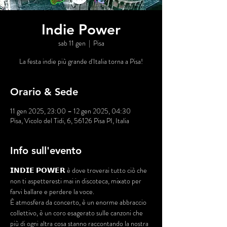
Indie Power
sab 11 gen
  |  
Pisa
La festa indie più grande d'Italia torna a Pisa!
Orario & Sede
11 gen 2025, 23:00 – 12 gen 2025, 04:30
Pisa, Vicolo del Tidi, 6, 56126 Pisa PI, Italia
Info sull'evento
𝗜𝗡𝗗𝗜𝗘 𝗣𝗢𝗪𝗘𝗥 è dove troverai tutto ciò che 
non ti aspetteresti mai in discoteca, mixato per 
farvi ballare e perdere la voce.
È atmosfera da concerto, è un enorme abbraccio 
collettivo, è un coro esagerato sulle canzoni che 
più di ogni altra cosa stanno raccontando la nostra 