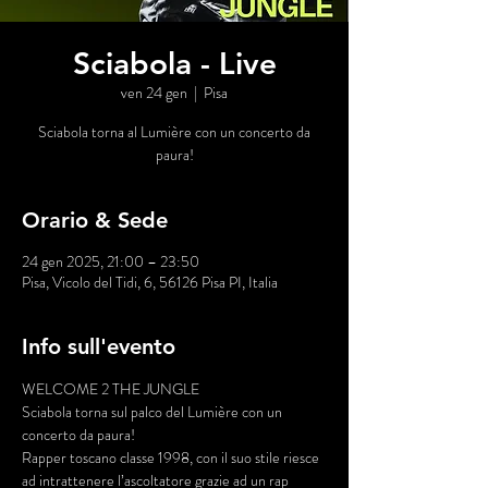
Sciabola - Live
ven 24 gen
  |  
Pisa
Sciabola torna al Lumière con un concerto da
paura!
Orario & Sede
24 gen 2025, 21:00 – 23:50
Pisa, Vicolo del Tidi, 6, 56126 Pisa PI, Italia
Info sull'evento
WELCOME 2 THE JUNGLE
Sciabola torna sul palco del Lumière con un 
concerto da paura!
Rapper toscano classe 1998, con il suo stile riesce 
ad intrattenere l’ascoltatore grazie ad un rap 