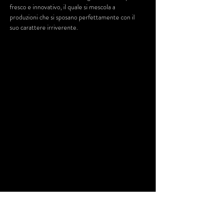
fresco e innovativo, il quale si mescola a 
produzioni che si sposano perfettamente con il 
suo carattere irriverente.