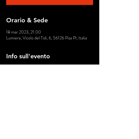
Orario & Sede
18 mar 2023, 21:00
Lumiere, Vicolo del Tidi, 6, 56126 Pisa PI, Italia
Info sull'evento
https://dice.fm/partner/sociable-weavers-
srl/event/96ya6-baciami-a-pisa-sina-live-18th-
mar-lumire-pisa-pisa-tickets?
dice_channel=web&dice_tags=organic&dice_camp
aign=Sociable+Weavers+Srl&dice_feature=marke
ting&_branch_match_id=991607466993913775
&_branch_referrer=H4sIAAAAAAAAA8soKSkott
LXz8nMy9ZLyUxO1UvL1c82tUwyTzKzSDVLMwE
AO6aGQyEAAAA%3D