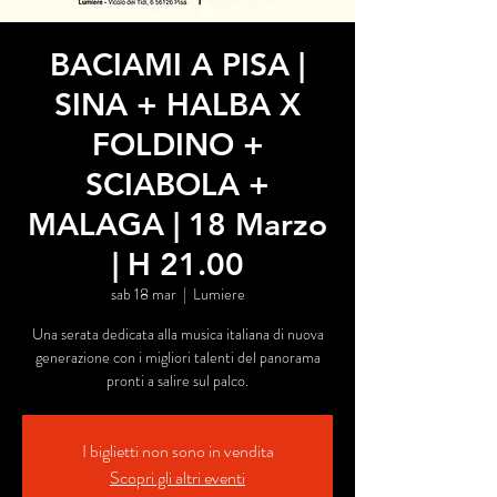
BACIAMI A PISA |
SINA + HALBA X
FOLDINO +
SCIABOLA +
MALAGA | 18 Marzo
| H 21.00
sab 18 mar
  |  
Lumiere
Una serata dedicata alla musica italiana di nuova
generazione con i migliori talenti del panorama
pronti a salire sul palco.
I biglietti non sono in vendita
Scopri gli altri eventi