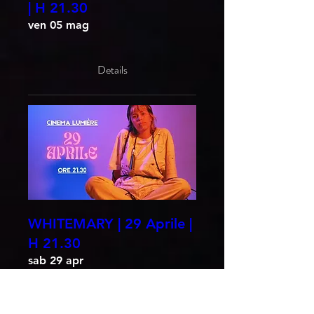
| H 21.30
ven 05 mag
Details
WHITEMARY | 29 Aprile |
H 21.30
sab 29 apr
Details