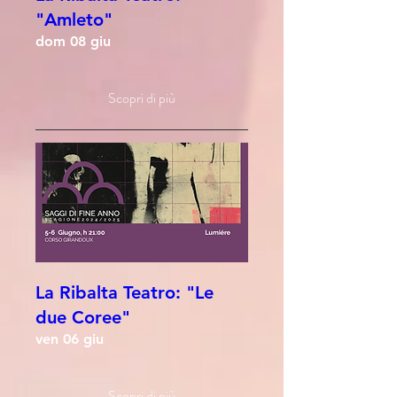
"Amleto"
dom 08 giu
Scopri di più
La Ribalta Teatro: "Le
due Coree"
ven 06 giu
Scopri di più