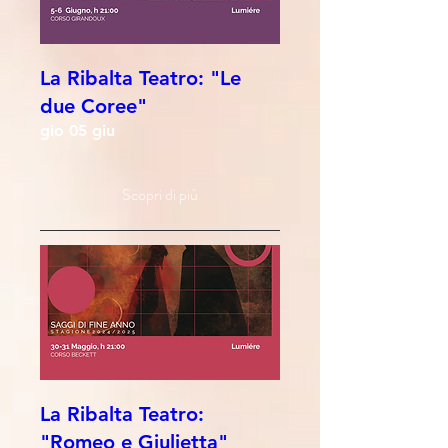
La Ribalta Teatro: "Le
due Coree"
gio 05 giu
Scopri di più
La Ribalta Teatro:
"Romeo e Giulietta"