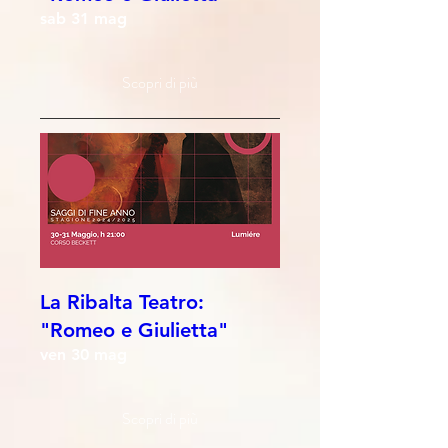
sab 31 mag
Scopri di più
La Ribalta Teatro:
"Romeo e Giulietta"
ven 30 mag
Scopri di più