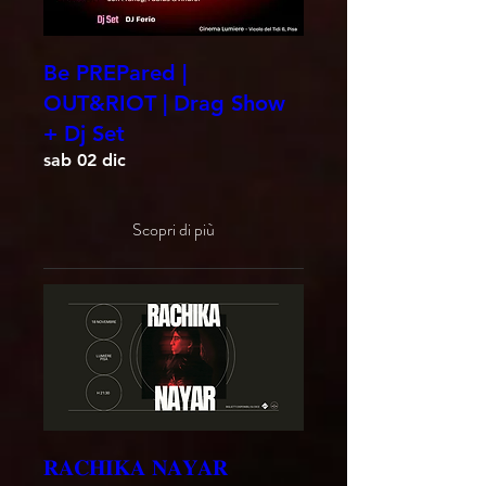
Be PREPared |
OUT&RIOT | Drag Show
+ Dj Set
sab 02 dic
Scopri di più
𝐑𝐀𝐂𝐇𝐈𝐊𝐀 𝐍𝐀𝐘𝐀𝐑