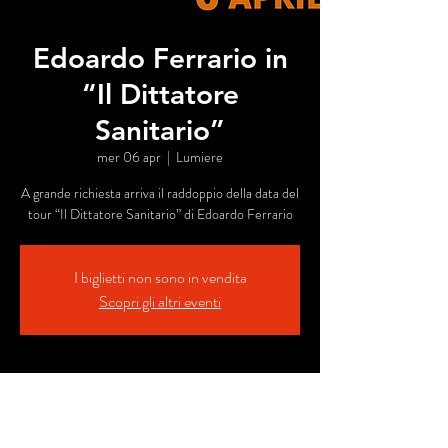
Edoardo Ferrario in
“Il Dittatore
Sanitario”
mer 06 apr
  |  
Lumiere
A grande richiesta arriva il raddoppio della data del
tour “Il Dittatore Sanitario” di Edoardo Ferrario
I biglietti non sono in vendita
Scopri gli altri eventi
Orario & Sede
06 apr 2022, 21:00
Lumiere, Vicolo del Tidi, 6, 56126 Pisa PI, Italia