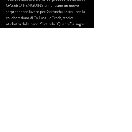
GAZEBO PENGUINS annunciano un nuovo 
sorprendente lavoro per Garrincha Dischi, con la 
collaborazione di To Lose La Track, storica 
etichetta della band. S’intitola “Quanto” e segna il 
ritorno di uno dei gruppi più deflagranti del 
panorama nostrano, in uscita stanotte. 
Porteranno questo nuovo mondo di suoni anche al 
#cinemalumière
 il 27 Dec | H 21.30
Biglietto 10€ 🎟 | Prevendite su Dice
LINK BIGLIETTI : 
https://link.dice.fm/C2985599177a
Condividi questo evento
© 2020 by Fratelli Lumiere Srl.
P IVA
02277970501
. Proudly