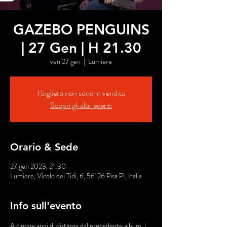
GAZEBO PENGUINS
| 27 Gen | H 21.30
ven 27 gen
  |  
Lumiere
I biglietti non sono in vendita
Scopri gli altri eventi
Orario & Sede
27 gen 2023, 21:30
Lumiere, Vicolo del Tidi, 6, 56126 Pisa PI, Italia
Info sull'evento
A cinque anni di distanza dal precedente album, i 