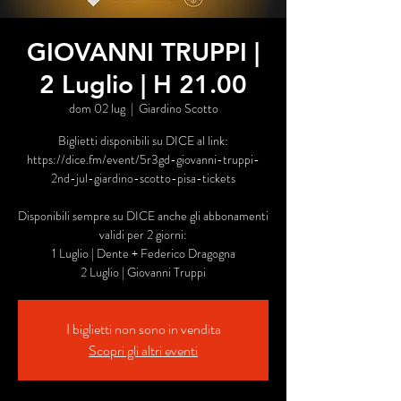
GIOVANNI TRUPPI |
2 Luglio | H 21.00
dom 02 lug
  |  
Giardino Scotto
Biglietti disponibili su DICE al link:
https://dice.fm/event/5r3gd-giovanni-truppi-
2nd-jul-giardino-scotto-pisa-tickets
Disponibili sempre su DICE anche gli abbonamenti
validi per 2 giorni:
1 Luglio | Dente + Federico Dragogna
2 Luglio | Giovanni Truppi
I biglietti non sono in vendita
Scopri gli altri eventi