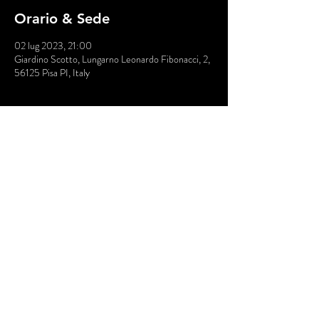
Orario & Sede
02 lug 2023, 21:00
Giardino Scotto, Lungarno Leonardo Fibonacci, 2,
56125 Pisa PI, Italy
Info sull'evento
Dopo il successo degli speciali concerti di 
anteprima in dialogo con il teatro d’ombre di 
Unterwasser, parte il tour estivo di Giovanni 
Truppi, che si prepara a portare sui palcoscenici di 
tutta Italia il suo nuovo album "Infinite possibilità 
per esseri finiti".
Condividi questo evento