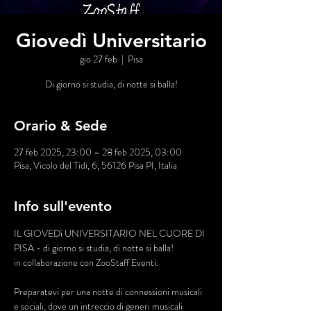
Giovedì Universitario
gio 27 feb
  |  
Pisa
Di giorno si studia, di notte si balla!
Orario & Sede
27 feb 2025, 23:00 – 28 feb 2025, 03:00
Pisa, Vicolo del Tidi, 6, 56126 Pisa PI, Italia
Info sull'evento
IL GIOVEDì UNIVERSITARIO NEL CUORE DI 
PISA - di giorno si studia, di notte si balla!
in collaborazione con ZooStaff Eventi.
Preparatevi per una notte di connessioni musicali 
e sociali, dove un intreccio di generi musicali 