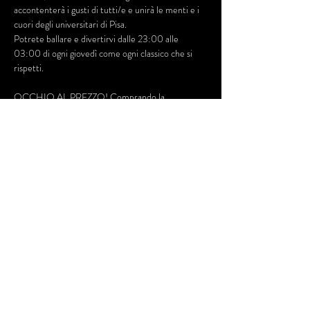
accontenterà i gusti di tutti/e e unirà le menti e i 
cuori degli universitari di Pisa.
Potrete ballare e divertirvi dalle 23:00 alle 
03:00 di ogni giovedì come ogni classico che si 
rispetti.
OCCHIO AL PREZZO! Comprando la 
prevendita online puoi risparmiare qualcosina che 
magari puoi spendere durante la serata per... :-) 
Dillo ai tuoi amici e alle tue amiche! ci vediamo 
giovedì, come ogni giovedì!
Mostra di più
Condividi questo evento