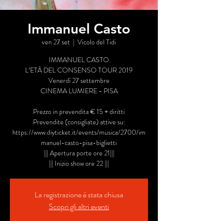
Immanuel Casto
ven 27 set
  |  
Vicolo del Tidi
IMMANUEL CASTO
L’ETÀ DEL CONSENSO TOUR 2019
Venerdì 27 settembre
CINEMA LUMIERE - PISA
Prezzo in prevendita € 15 + diritti
Prevendite (consigliate) attive su:
https://www.diyticket.it/events/musica/2700/im
manuel-casto-pisa-biglietti
||| Apertura porte ore 21|||
||| Inizio show ore 22 |||
La registrazione è stata chiusa
Scopri gli altri eventi