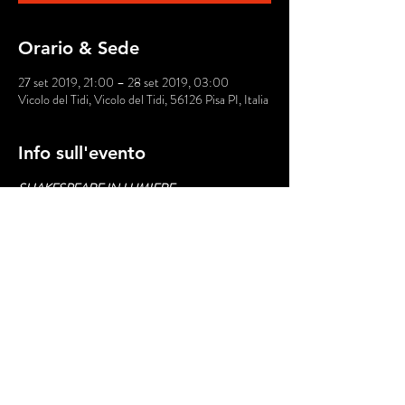
Orario & Sede
27 set 2019, 21:00 – 28 set 2019, 03:00
Vicolo del Tidi, Vicolo del Tidi, 56126 Pisa PI, Italia
Info sull'evento
SHAKESPEARE IN LUMIERE
I saggi finali della Formazione Attoriale de La 
Ribalta Teatro
Il sogno dell’artigiano ovvero la lacrimevolissima 
storia di Piramo e Tisbe
ispirato dalle avventure degli artigiani del “sogno 
di una notte di mezza estate”
a cura di Aberto Ierardi
Mostra di più
Condividi questo evento