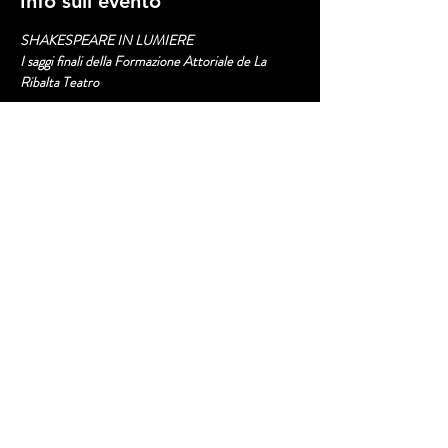
Info sull'evento
SHAKESPEARE IN LUMIERE
I saggi finali della Formazione Attoriale de La 
Ribalta Teatro
Il sogno dell’artigiano ovvero la lacrimevolissima 
storia di Piramo e Tisbe
ispirato dalle avventure degli artigiani del “sogno 
di una notte di mezza estate”
a cura di Aberto Ierardi
Mostra di più
Condividi questo evento
© 2020 by Fratelli Lumiere Srl.
P IVA
02277970501
. Proudly