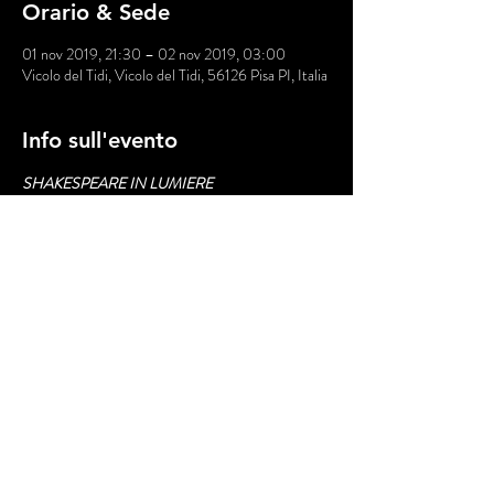
Orario & Sede
01 nov 2019, 21:30 – 02 nov 2019, 03:00
Vicolo del Tidi, Vicolo del Tidi, 56126 Pisa PI, Italia
Info sull'evento
SHAKESPEARE IN LUMIERE
I saggi finali della Formazione Attoriale de La 
Ribalta Teatro
Il sogno dell’artigiano ovvero la lacrimevolissima 
storia di Piramo e Tisbe
ispirato dalle avventure degli artigiani del “sogno 
di una notte di mezza estate”
a cura di Aberto Ierardi
Mostra di più
Condividi questo evento