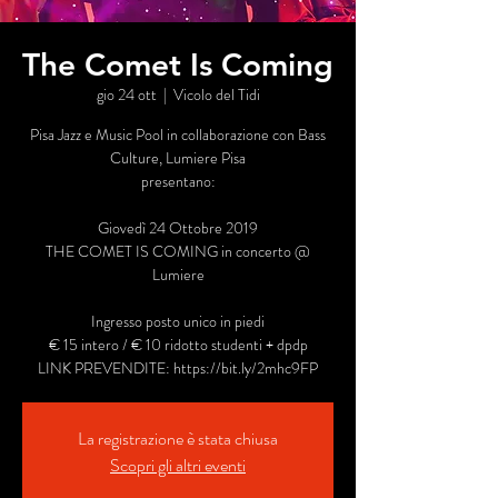
The Comet Is Coming
gio 24 ott
  |  
Vicolo del Tidi
Pisa Jazz e Music Pool in collaborazione con Bass
Culture, Lumiere Pisa
presentano:
Giovedì 24 Ottobre 2019
THE COMET IS COMING in concerto @
Lumiere
Ingresso posto unico in piedi
€ 15 intero / € 10 ridotto studenti + dpdp
LINK PREVENDITE: https://bit.ly/2mhc9FP
La registrazione è stata chiusa
Scopri gli altri eventi