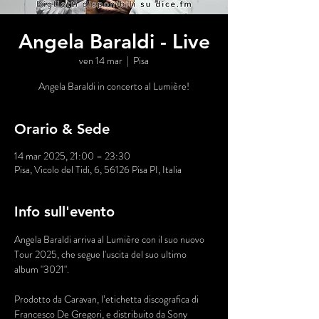
Angela Baraldi - Live
ven 14 mar
  |  
Pisa
Angela Baraldi in concerto al Lumière!
Orario & Sede
14 mar 2025, 21:00 – 23:30
Pisa, Vicolo del Tidi, 6, 56126 Pisa PI, Italia
Info sull'evento
Angela Baraldi arriva al Lumière con il suo nuovo 
Tour 2025, che segue l'uscita del suo ultimo 
album "3021".
Prodotto da Caravan, l’etichetta discografica di 
Francesco De Gregori, e distribuito da Sony 