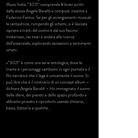
Music Italia, “3021” comprende 8 brani scritti 
dalla stessa Angela Baraldi e composti insieme a 
Federico Fantuz. Se per gli arrangiamenti musicali 
la cantautrice, rompendo gli schemi, si è lasciata 
ispirare a tratti dal cosmo e dal suo fascino 
misterioso, nei testi è andata alla ricerca 
dell’essenziale, esplorando sensazioni e sentimenti 
umani.
«“3021” è come una serie antologica, dove le 
trame e i personaggi cambiano in ogni puntata e il 
filo narrativo che li lega è unicamente il suono. Si 
può dire che è il contrario di un concept album – 
dichiara Angela Baraldi – Ho immaginato il suono 
delle sfere, dei pianeti e dello spazio profondo e 
abbiamo provato a riprodurlo usando chitarre, 
basso, batteria e qualche…