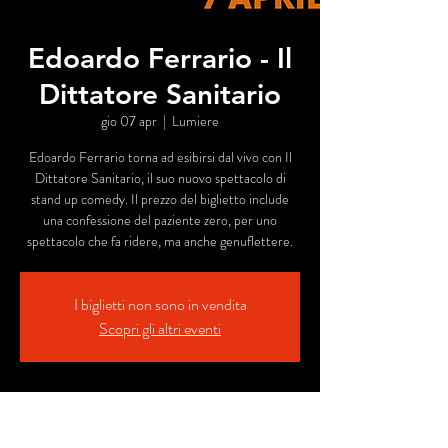
Edoardo Ferrario - Il
Dittatore Sanitario
gio 07 apr
  |  
Lumiere
Edoardo Ferrario torna ad esibirsi dal vivo con Il
Dittatore Sanitario, il suo nuovo spettacolo di
stand up comedy. Il prezzo del biglietto include
una confessione del paziente zero, per uno
spettacolo che fa ridere, ma anche genuflettere.
I biglietti non sono in vendita
Scopri gli altri eventi
Orario & Sede