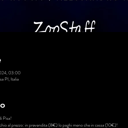
e
2024, 03:00
a PI, Italia
to
di Pisa!
 Occhio al prezzo: in prevendita (8€) lo paghi meno che in cassa (10€)!