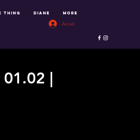
e Thing
DIANE
More
Accedi
01.02 |